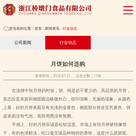
网站首页
公司概况
您当前的位置：
首页
-
新闻资讯
-
行业动态
产品展示
公司新闻
行业动态
招商加盟
新闻资讯
月饼如何选购
人力资源
发布时间：2024-07-15 点击次数：1768
画册下载
在选择中秋月饼的时候，望、闻是必不要少的，高品质的月饼，
联系我们
形态应是表面和侧面圆边略微外凸，纹印清晰，无漏馅现象。从颜色
上看，好的月饼表面呈有光泽的金黄色，侧面部分饼皮呈乳黄色，饼
天猫商城
皮表面没有气泡，底部周围没有焦圈。
京东商城
手感上，好的月饼应该是松软适度。市场上有些月饼硬得像饼
干，有的色泽黯淡，吃口毫无该品种独特的香味，这是什么原因呢。